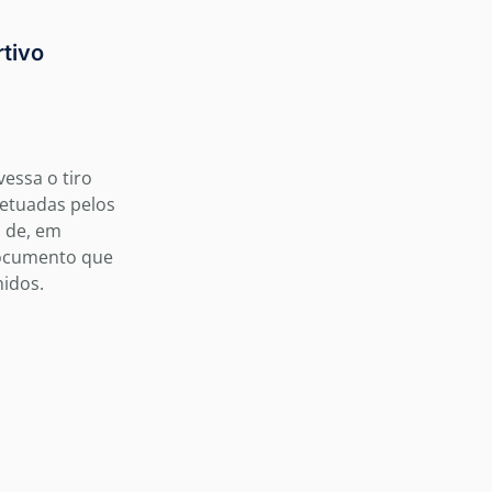
rtivo
vessa o tiro
fetuadas pelos
s de, em
documento que
hidos.