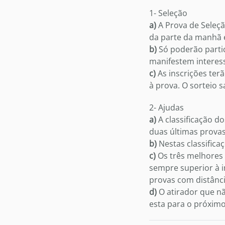
1- Seleção
a)
A Prova de Seleçã
da parte da manhã e
b)
Só poderão partic
manifestem interes
c)
As inscrições terã
à prova. O sorteio s
2- Ajudas
a)
A classificação d
duas últimas provas
b)
Nestas classifica
c)
Os três melhores 
sempre superior à i
provas com distânc
d)
O atirador que nã
esta para o próximo 