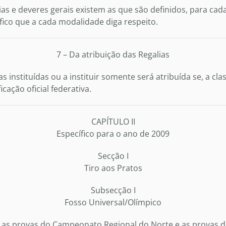
ias e deveres gerais existem as que são definidos, para cad
ico que a cada modalidade diga respeito.
7 – Da atribuição das Regalias
s instituídas ou a instituir somente será atribuída se, a clas
icação oficial federativa.
CAPÍTULO II
Específico para o ano de 2009
Secção I
Tiro aos Pratos
Subsecção I
Fosso Universal/Olímpico
 as provas do Campeonato Regional do Norte e as provas