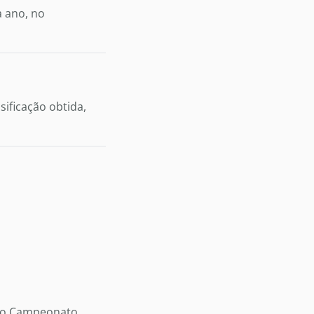
a ano, no
sificação obtida,
 do Campeonato