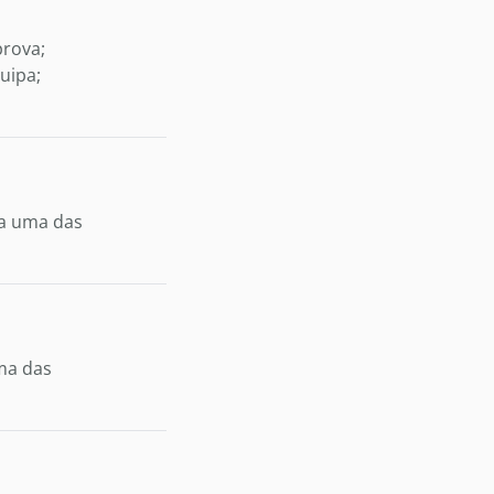
prova;
uipa;
da uma das
ma das