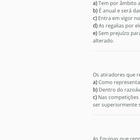
a)
Tem por âmbito as
b)
É anual e será da
c)
Entra em vigor no 
d)
As regalias por e
e)
Sem prejuízo par
alterado.
Os atiradores que 
a)
Como representant
b)
Dentro do razoáv
c)
Nas competições d
ser superiormente s
As Equipas que rep