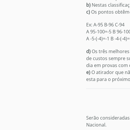
b)
Nestas classifica
c)
Os pontos obtêm-s
Ex: A-95 B-96 C-94
A 95-100=-5 B 96-10
A -5-(-4)=-1 B -4-(-4)
d)
Os três melhores 
de custos sempre su
dia em provas com 
e)
O atirador que nã
esta para o próximo 
Serão consideradas
Nacional.