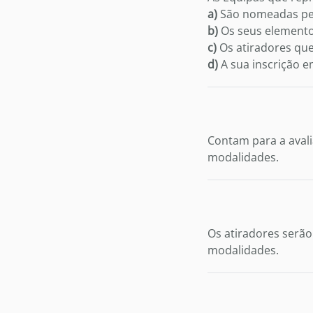
a)
São nomeadas pelo
b)
Os seus elementos
c)
Os atiradores que
d)
A sua inscrição e
Contam para a avali
modalidades.
Os atiradores serã
modalidades.