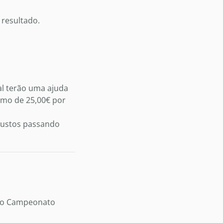
 resultado.
al terão uma ajuda
imo de 25,00€ por
 custos passando
 do Campeonato