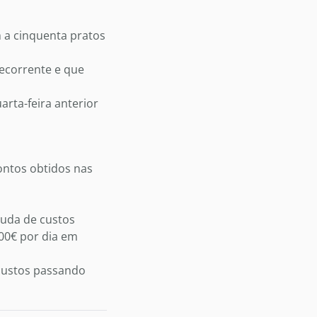
m a cinquenta pratos
decorrente e que
arta-feira anterior
ontos obtidos nas
juda de custos
,00€ por dia em
 custos passando