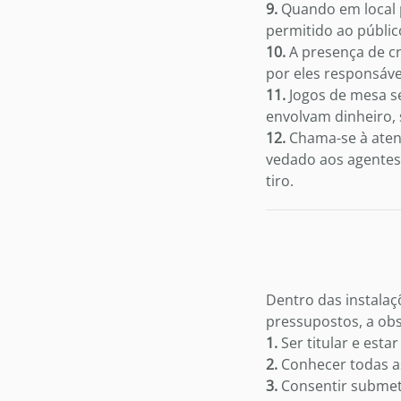
9.
Quando em local p
permitido ao público
10.
A presença de cr
por eles responsáve
11.
Jogos de mesa se
envolvam dinheiro,
12.
Chama-se à atenç
vedado aos agentes
tiro.
Dentro das instalaç
pressupostos, a obs
1.
Ser titular e est
2.
Conhecer todas a
3.
Consentir submete