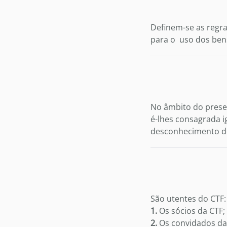
Definem-se as regr
para o uso dos ben
No âmbito do prese
é-lhes consagrada i
desconhecimento do
São utentes do CTF:
1.
Os sócios da CTF;
2.
Os convidados da