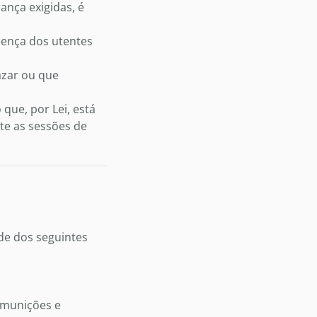
ança exigidas, é
sença dos utentes
azar ou que
ue, por Lei, está
te as sessões de
de dos seguintes
 munições e