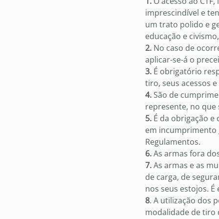
1.
O acesso ao CTF, 
imprescindível e t
um trato polido e g
educação e civismo,
2.
No caso de ocorr
aplicar-se-á o prece
3.
É obrigatório resp
tiro, seus acessos e
4.
São de cumprimen
represente, no que s
5.
É da obrigação e 
em incumprimento gr
Regulamentos.
6.
As armas fora dos 
7.
As armas e as mun
de carga, de segura
nos seus estojos. É
8
. A utilização dos 
modalidade de tiro 