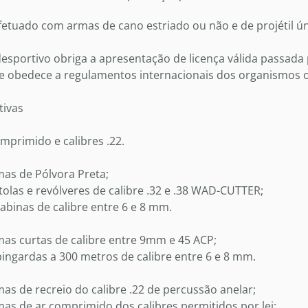
efetuado com armas de cano estriado ou não e de projétil ú
 desportivo obriga a apresentação de licença válida passada
e obedece a regulamentos internacionais dos organismos of
tivas
comprimido e calibres .22.
mas de Pólvora Preta;
stolas e revólveres de calibre .32 e .38 WAD-CUTTER;
rabinas de calibre entre 6 e 8 mm.
rmas curtas de calibre entre 9mm e 45 ACP;
spingardas a 300 metros de calibre entre 6 e 8 mm.
mas de recreio do calibre .22 de percussão anelar;
rmas de ar comprimido dos calibres permitidos por lei;