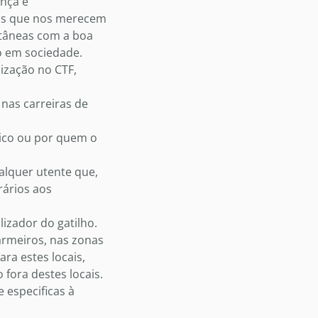
ança é
ens que nos merecem
entâneas com a boa
o em sociedade.
ização no CTF,
 nas carreiras de
ico ou por quem o
alquer utente que,
rários aos
lizador do gatilho.
armeiros, nas zonas
ra estes locais,
fora destes locais.
e especificas à