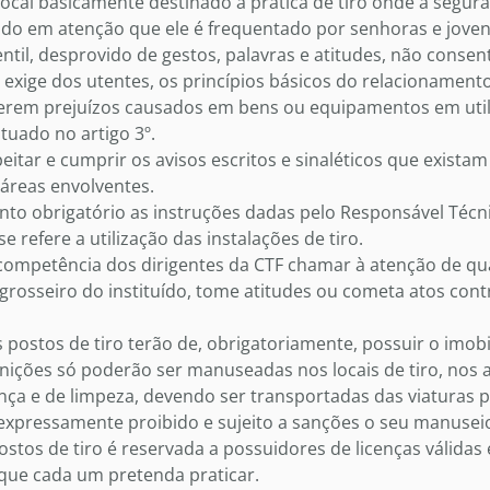
local basicamente destinado à prática de tiro onde a segur
endo em atenção que ele é frequentado por senhoras e jov
entil, desprovido de gestos, palavras e atitudes, não cons
 exige dos utentes, os princípios básicos do relacionament
erem prejuízos causados em bens ou equipamentos em util
ituado no artigo 3º.
eitar e cumprir os avisos escritos e sinaléticos que existam
 áreas envolventes.
to obrigatório as instruções dadas pelo Responsável Técn
e refere a utilização das instalações de tiro.
competência dos dirigentes da CTF chamar à atenção de qu
osseiro do instituído, tome atitudes ou cometa atos cont
postos de tiro terão de, obrigatoriamente, possuir o imobi
ições só poderão ser manuseadas nos locais de tiro, nos 
nça e de limpeza, devendo ser transportadas das viaturas pa
 expressamente proibido e sujeito a sanções o seu manuseio 
postos de tiro é reservada a possuidores de licenças válidas 
que cada um pretenda praticar.