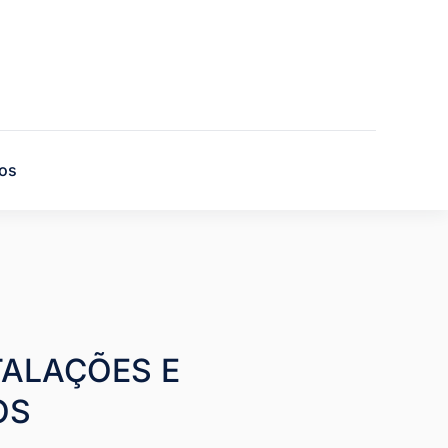
os
TALAÇÕES E
OS