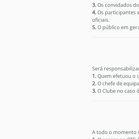
3.
Os convidados do
4.
Os participantes 
oficiais.
5.
O público em geral
Será responsabiliza
1.
Quem efetuou o co
2.
O chefe de equipa 
3.
O Clube no caso d
A todo o momento s